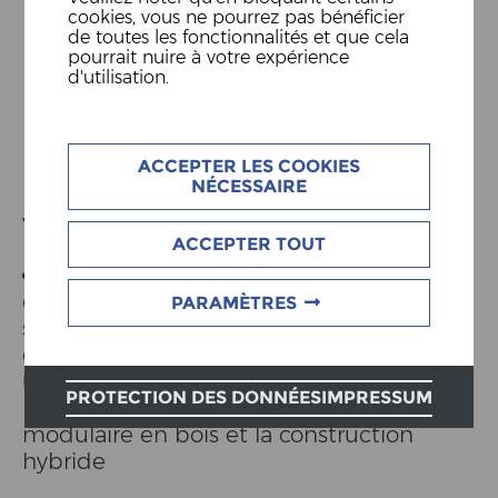
PROJET PRESTATIONS
cookies, vous ne pourrez pas bénéficier
de toutes les fonctionnalités et que cela
GLOBALES
pourrait nuire à votre expérience
d'utilisation.
Emplacement Penthalaz
Taux d´activité 80-100%
ACCEPTER LES COOKIES
NÉCESSAIRE
TON CHAMP D'ACTION
ACCEPTER TOUT
En collaboration avec le service interne
de développement de projets et le
PARAMÈTRES
service commercial, tu es impliqué(e)
dans les projets dès le début et tu es
un(e) expert(e) pour nos projets de
PROTECTION DES DONNÉES
IMPRESSUM
prestations globales dans la construction
modulaire en bois et la construction
hybride