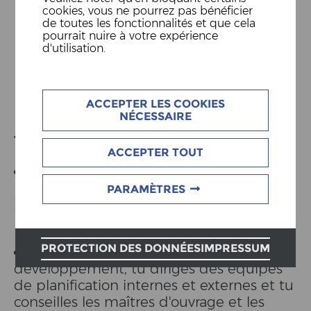
DÉVELOPPEUR DE PROJET
cookies, vous ne pourrez pas bénéficier
de toutes les fonctionnalités et que cela
ENTERPRISE TOTALE
pourrait nuire à votre expérience
d'utilisation.
Emplacement Penthalaz
Taux d´activité 80-100%
ACCEPTER LES COOKIES
NÉCESSAIRE
TON CHAMP D'ACTION
ACCEPTER TOUT
Tu assumes le développement,
l'élaboration et la présentation de projets
PARAMÈTRES
individuels passionnants en bois et
hybride bois-béton
PROTECTION DES DONNÉES
IMPRESSUM
Dans le cadre de ces projets de
développement, tu diriges des équipes
de planification internes et externes et tu
conseilles les maîtres d'ouvrage et les